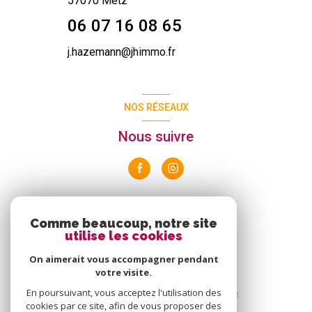
57070 Metz
06 07 16 08 65
j.hazemann@jhimmo.fr
NOS RÉSEAUX
Nous suivre
ADHÉRENTS
Comme beaucoup, notre site
utilise les cookies
Nous adhérons
On aimerait vous accompagner pendant
votre visite.
En poursuivant, vous acceptez l'utilisation des
cookies par ce site, afin de vous proposer des